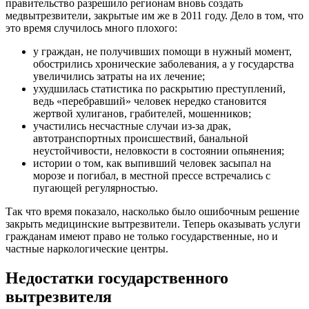
правительство разрешило регионам вновь создать
медвытрезвители, закрытые им же в 2011 году. Дело в том, что
это время случилось много плохого:
у граждан, не получивших помощи в нужный момент,
обострились хронические заболевания, а у государства
увеличились затраты на их лечение;
ухудшилась статистика по раскрытию преступлений,
ведь «перебравший» человек нередко становится
жертвой хулиганов, грабителей, мошенников;
участились несчастные случаи из-за драк,
автотранспортных происшествий, банальной
неустойчивости, неловкости в состоянии опьянения;
истории о том, как выпивший человек засыпал на
морозе и погибал, в местной прессе встречались с
пугающей регулярностью.
Так что время показало, насколько было ошибочным решение
закрыть медицинские вытрезвители. Теперь оказывать услуги
гражданам имеют право не только государственные, но и
частные наркологические центры.
Недостатки государственного
вытрезвителя