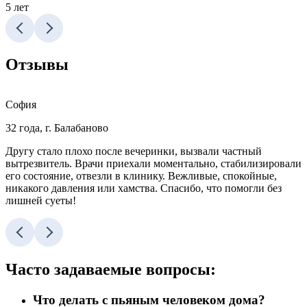
5 лет
8
Отзывы
София
32 года, г. Балабаново
2
Другу стало плохо после вечеринки, вызвали частный
П
вытрезвитель. Врачи приехали моментально, стабилизировали
с
его состояние, отвезли в клинику. Вежливые, спокойные,
с
никакого давления или хамства. Спасибо, что помогли без
с
лишней суеты!
Часто задаваемые
вопросы:
Что делать с пьяным человеком дома?